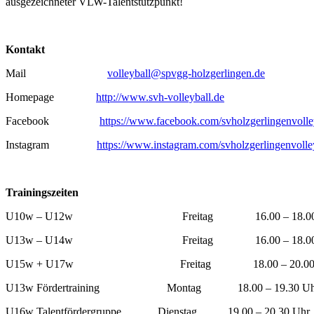
ausgezeichneter VLW-Talentstützpunkt!
Kontakt
Mail
volleyball@spvgg-holzgerlingen.de
Homepage
http://www.svh-volleyball.de
Facebook
https://www.facebook.com/svholzgerlingenvolle
Instagram
https://www.instagram.com/svholzgerlingenvolle
Trainingszeiten
U10w – U12w
Freitag
16.00 – 18.0
U13w – U14w
Freitag
16.00 – 18.0
U15w + U17w
Freitag
18.00 – 20.0
U13w Fördertraining
Montag
18.00 – 19.30 U
U16w Talentfördergruppe
Dienstag
19.00 – 20.30 Uhr