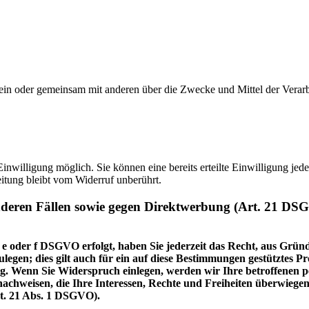
ie allein oder gemeinsam mit anderen über die Zwecke und Mittel der V
nwilligung möglich. Sie können eine bereits erteilte Einwilligung jede
itung bleibt vom Widerruf unberührt.
nderen Fällen sowie gegen Direktwerbung (Art. 21 DS
 e oder f DSGVO erfolgt, haben Sie jederzeit das Recht, aus Gründ
en; dies gilt auch für ein auf diese Bestimmungen gestütztes Prof
. Wenn Sie Widerspruch einlegen, werden wir Ihre betroffenen pe
achweisen, die Ihre Interessen, Rechte und Freiheiten überwiege
t. 21 Abs. 1 DSGVO).